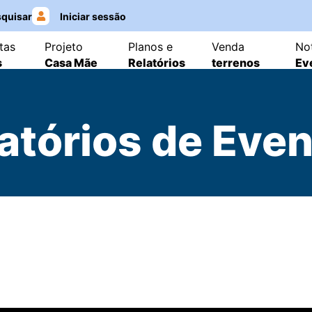
quisar
Iniciar sessão
tas
Projeto
Planos e
Venda
Not
s
Casa Mãe
Relatórios
terrenos
Ev
atórios de Eve