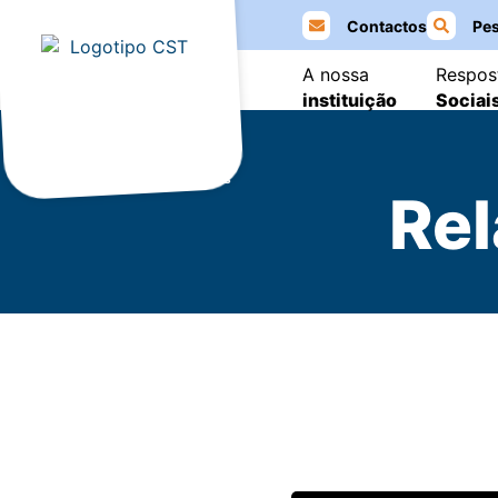
Contactos
Pes
A nossa
Respos
Item #1
Item #2
Item #3
instituição
Sociai
Início
Relatórios de Eventos
Rel