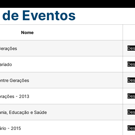
s de Eventos
Nome
Des
erações
Des
tariado
Des
entre Gerações
Des
rações - 2013
Des
ania, Educação e Saúde
Des
́rio - 2015