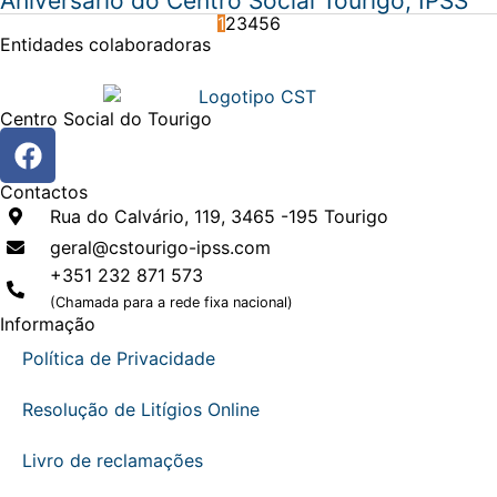
Aniversário do Centro Social Tourigo, IPSS
1
2
3
4
5
6
Entidades
colaboradoras
Centro Social do Tourigo
Contactos
Rua do Calvário, 119, 3465 -195 Tourigo
geral@cstourigo-ipss.com
+351 232 871 573
(Chamada para a rede fixa nacional)
Informação
Política de Privacidade
Resolução de Litígios Online
Livro de reclamações