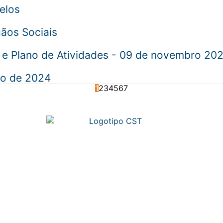
elos
gãos Sociais
 e Plano de Atividades - 09 de novembro 20
ço de 2024
1
2
3
4
5
6
7