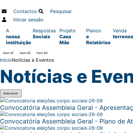
Contactos
Pesquisar
Iniciar sessão
A
Respostas
Projeto
Planos
Venda
nossa
Sociais
Casa
e
terreno
instituição
Mãe
Relatórios
Item #1
Item #2
Item #3
Início
Notícias e Eventos
Notícias e Eve
Convocatória Assembleia Geral - Apresenta
Convocatória Assembleia Geral - Plano de 