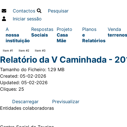
Contactos
Pesquisar
Iniciar sessão
A
Respostas
Projeto
Planos
Venda
nossa
Sociais
Casa
e
terreno
instituição
Mãe
Relatórios
Item #1
Item #2
Item #3
Relatório da V Caminhada - 2
Tamanho do Ficheiro: 1.29 MB
Created: 05-02-2026
Updated: 05-02-2026
Cliques: 25
Descarregar
Previsualizar
Entidades
colaboradoras