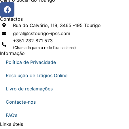
Centro Social do Tourigo
Contactos
Rua do Calvário, 119, 3465 -195 Tourigo
geral@cstourigo-ipss.com
+351 232 871 573
(Chamada para a rede fixa nacional)
Informação
Política de Privacidade
Resolução de Litígios Online
Livro de reclamações
Contacte-nos
FAQ’s
Links úteis