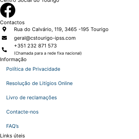
Centro Social do Tourigo
Contactos
Rua do Calvário, 119, 3465 -195 Tourigo
geral@cstourigo-ipss.com
+351 232 871 573
(Chamada para a rede fixa nacional)
Informação
Política de Privacidade
Resolução de Litígios Online
Livro de reclamações
Contacte-nos
FAQ’s
Links úteis