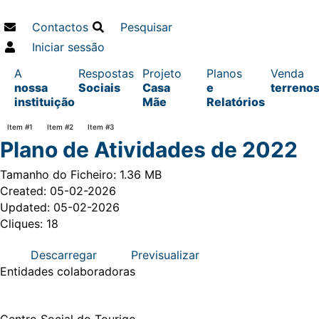
Contactos
Pesquisar
Iniciar sessão
A
Respostas
Projeto
Planos
Venda
nossa
Sociais
Casa
e
terreno
instituição
Mãe
Relatórios
Item #1
Item #2
Item #3
Plano de Atividades de 2022
Tamanho do Ficheiro: 1.36 MB
Created: 05-02-2026
Updated: 05-02-2026
Cliques: 18
Descarregar
Previsualizar
Entidades
colaboradoras