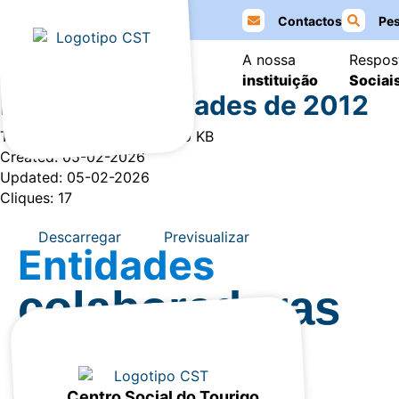
Contactos
Pes
A nossa
Respos
Item #1
Item #2
Item #3
instituição
Sociai
Plano de Atividades de 2012
Tamanho do Ficheiro: 185.10 KB
Created: 05-02-2026
Updated: 05-02-2026
Cliques: 17
Descarregar
Previsualizar
Entidades
colaboradoras
Centro Social do Tourigo