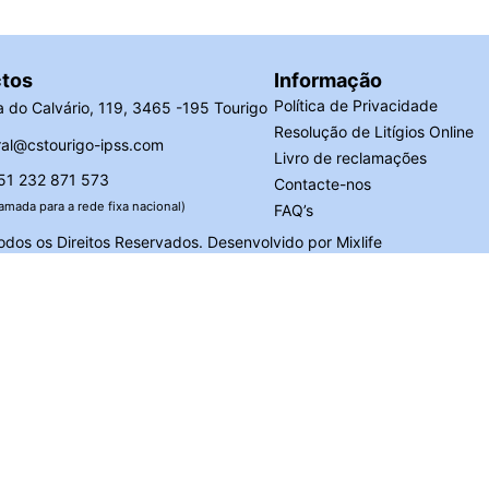
tos
Informação
Política de Privacidade
 do Calvário, 119, 3465 -195 Tourigo
Resolução de Litígios Online
al@cstourigo-ipss.com
Livro de reclamações
51 232 871 573
Contacte-nos
amada para a rede fixa nacional)
FAQ’s
dos os Direitos Reservados. Desenvolvido por
Mixlife