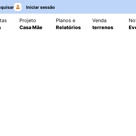
quisar
Iniciar sessão
tas
Projeto
Planos e
Venda
Not
s
Casa Mãe
Relatórios
terrenos
Ev