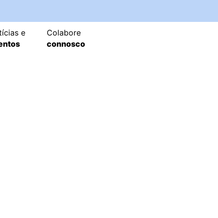
ícias e
Colabore
entos
connosco