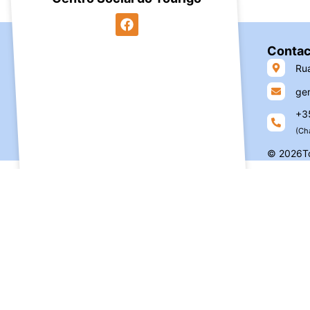
Contac
Rua
ger
+3
(Ch
© 2026To