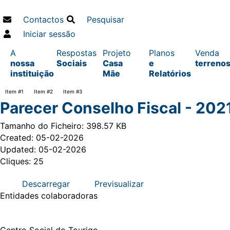
Contactos
Pesquisar
Iniciar sessão
A
Respostas
Projeto
Planos
Venda
nossa
Sociais
Casa
e
terreno
instituição
Mãe
Relatórios
Item #1
Item #2
Item #3
Parecer Conselho Fiscal - 202
Tamanho do Ficheiro: 398.57 KB
Created: 05-02-2026
Updated: 05-02-2026
Cliques: 25
Descarregar
Previsualizar
Entidades
colaboradoras