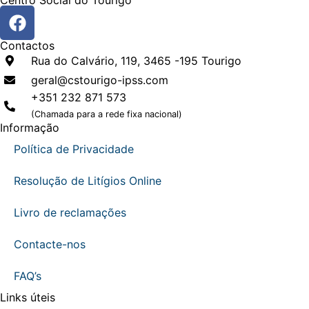
Centro Social do Tourigo
Contactos
Rua do Calvário, 119, 3465 -195 Tourigo
geral@cstourigo-ipss.com
+351 232 871 573
(Chamada para a rede fixa nacional)
Informação
Política de Privacidade
Resolução de Litígios Online
Livro de reclamações
Contacte-nos
FAQ’s
Links úteis