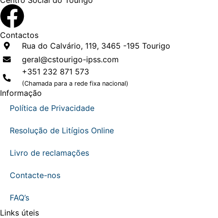
Centro Social do Tourigo
Contactos
Rua do Calvário, 119, 3465 -195 Tourigo
geral@cstourigo-ipss.com
+351 232 871 573
(Chamada para a rede fixa nacional)
Informação
Política de Privacidade
Resolução de Litígios Online
Livro de reclamações
Contacte-nos
FAQ’s
Links úteis