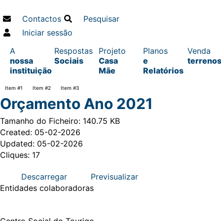
Contactos
Pesquisar
Iniciar sessão
A
Respostas
Projeto
Planos
Venda
nossa
Sociais
Casa
e
terreno
instituição
Mãe
Relatórios
Item #1
Item #2
Item #3
Orçamento Ano 2021
Tamanho do Ficheiro: 140.75 KB
Created: 05-02-2026
Updated: 05-02-2026
Cliques: 17
Descarregar
Previsualizar
Entidades
colaboradoras