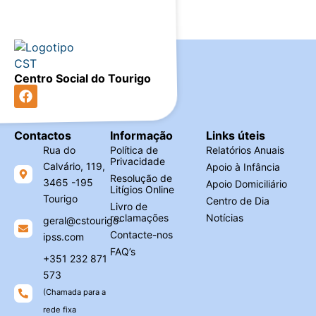
Centro Social do Tourigo
Contactos
Informação
Links úteis
Rua do
Política de
Relatórios Anuais
Privacidade
Calvário, 119,
Apoio à Infância
Resolução de
3465 -195
Apoio Domiciliário
Litígios Online
Tourigo
Centro de Dia
Livro de
reclamações
Notícias
geral@cstourigo-
Contacte-nos
ipss.com
FAQ’s
+351 232 871
573
(Chamada para a
rede fixa