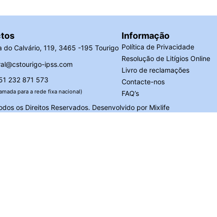
tos
Informação
Política de Privacidade
 do Calvário, 119, 3465 -195 Tourigo
Resolução de Litígios Online
al@cstourigo-ipss.com
Livro de reclamações
51 232 871 573
Contacte-nos
amada para a rede fixa nacional)
FAQ’s
dos os Direitos Reservados. Desenvolvido por
Mixlife