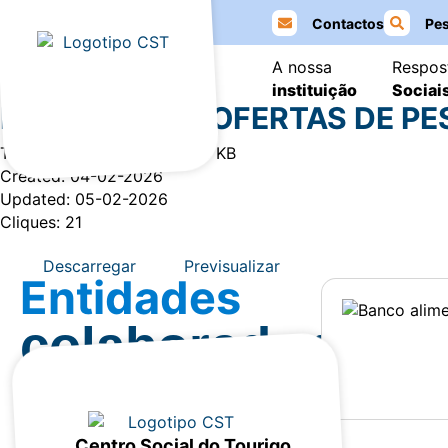
Contactos
Pes
A nossa
Respos
Item #1
Item #2
Item #3
instituição
Sociai
DONATIVOS E OFERTAS DE PE
Tamanho do Ficheiro: 78.24 KB
Created: 04-02-2026
Updated: 05-02-2026
Cliques: 21
Descarregar
Previsualizar
Entidades
colaboradoras
Centro Social do Tourigo