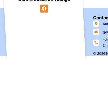
Contac
Rua
ger
+3
(Ch
© 2026To