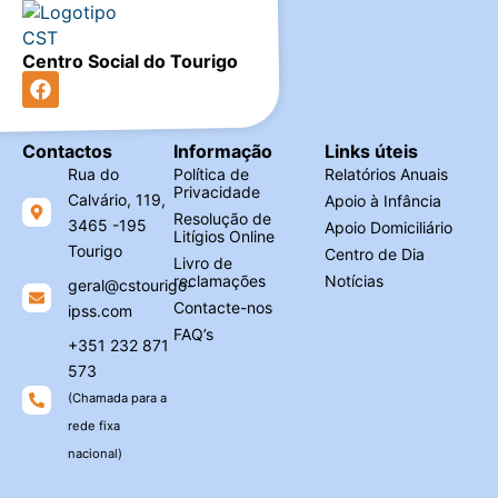
Centro Social do Tourigo
Contactos
Informação
Links úteis
Rua do
Política de
Relatórios Anuais
Privacidade
Calvário, 119,
Apoio à Infância
Resolução de
3465 -195
Apoio Domiciliário
Litígios Online
Tourigo
Centro de Dia
Livro de
reclamações
Notícias
geral@cstourigo-
Contacte-nos
ipss.com
FAQ’s
+351 232 871
573
(Chamada para a
rede fixa
nacional)