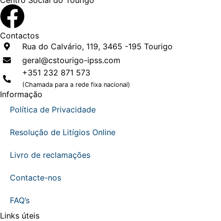
Centro Social do Tourigo
Contactos
Rua do Calvário, 119, 3465 -195 Tourigo
geral@cstourigo-ipss.com
+351 232 871 573
(Chamada para a rede fixa nacional)
Informação
Política de Privacidade
Resolução de Litígios Online
Livro de reclamações
Contacte-nos
FAQ’s
Links úteis