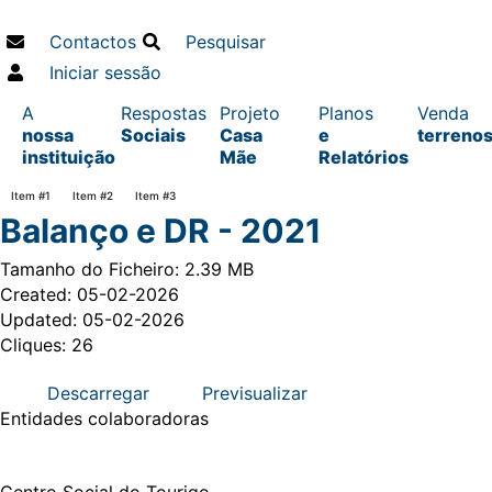
Contactos
Pesquisar
Iniciar sessão
A
Respostas
Projeto
Planos
Venda
nossa
Sociais
Casa
e
terreno
instituição
Mãe
Relatórios
Item #1
Item #2
Item #3
Balanço e DR - 2021
Tamanho do Ficheiro: 2.39 MB
Created: 05-02-2026
Updated: 05-02-2026
Cliques: 26
Descarregar
Previsualizar
Entidades
colaboradoras