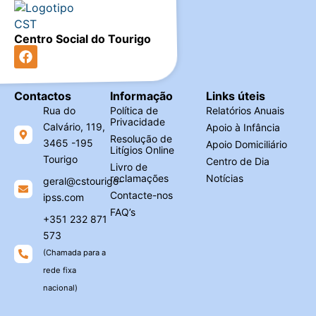
Centro Social do Tourigo
Contactos
Informação
Links úteis
Rua do
Política de
Relatórios Anuais
Privacidade
Calvário, 119,
Apoio à Infância
Resolução de
3465 -195
Apoio Domiciliário
Litígios Online
Tourigo
Centro de Dia
Livro de
reclamações
Notícias
geral@cstourigo-
Contacte-nos
ipss.com
FAQ’s
+351 232 871
573
(Chamada para a
rede fixa
nacional)