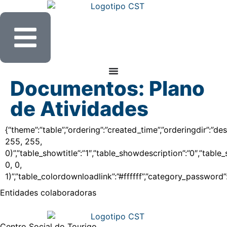
Documentos:
Plano
de Atividades
{“theme”:”table”,”ordering”:”created_time”,”orderingdir”:”
255, 255,
0)”,”table_showtitle”:”1″,”table_showdescription”:”0″,”tab
0, 0,
1)”,”table_colordownloadlink”:”#ffffff”,”category_password”
Entidades
colaboradoras
Centro Social do Tourigo