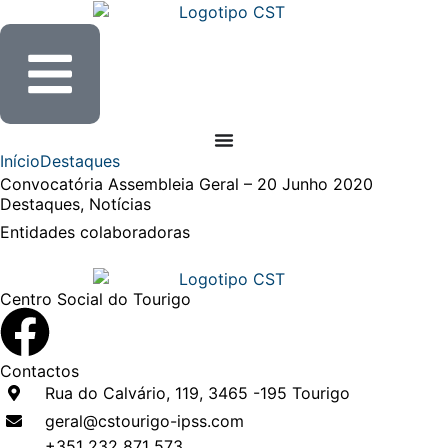
Início
Destaques
Convocatória Assembleia Geral – 20 Junho 2020
Destaques
,
Notícias
Entidades
colaboradoras
Centro Social do Tourigo
Contactos
Rua do Calvário, 119, 3465 -195 Tourigo
geral@cstourigo-ipss.com
+351 232 871 573