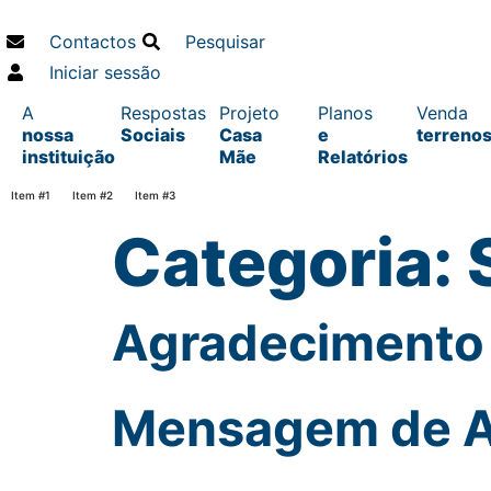
Contactos
Pesquisar
Iniciar sessão
A
Respostas
Projeto
Planos
Venda
nossa
Sociais
Casa
e
terreno
instituição
Mãe
Relatórios
Item #1
Item #2
Item #3
Categoria:
Agradecimento 
Mensagem de An